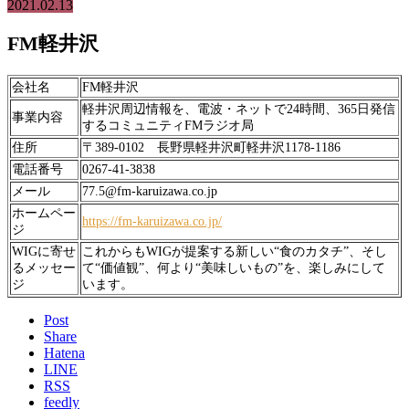
2021.02.13
FM軽井沢
会社名
FM軽井沢
軽井沢周辺情報を、電波・ネットで24時間、365日発信
事業内容
するコミュニティFMラジオ局
住所
〒389-0102 長野県軽井沢町軽井沢1178-1186
電話番号
0267-41-3838
メール
77.5@fm-karuizawa.co.jp
ホームペー
https://fm-karuizawa.co.jp/
ジ
WIGに寄せ
これからもWIGが提案する新しい“食のカタチ”、そし
るメッセー
て“価値観”、何より“美味しいもの”を、楽しみにして
ジ
います。
Post
Share
Hatena
LINE
RSS
feedly