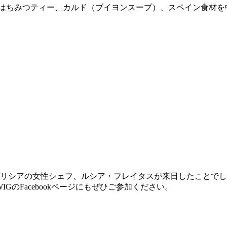
 はちみつティー、カルド（ブイヨンスープ）、スペイン食材を中
ン・ガリシアの女性シェフ、ルシア・フレイタスが来日したこと
また、WIGのFacebookページにもぜひご参加ください。