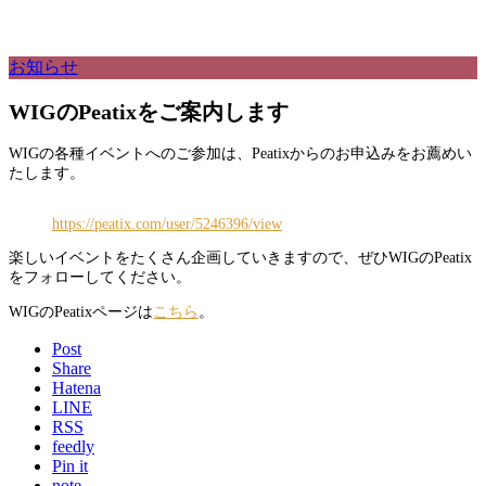
お知らせ
WIGのPeatixをご案内します
WIGの各種イベントへのご参加は、Peatixからのお申込みをお薦めい
たします。
https://peatix.com/user/5246396/view
楽しいイベントをたくさん企画していきますので、ぜひWIGのPeatix
をフォローしてください。
WIGのPeatixページは
こちら
。
Post
Share
Hatena
LINE
RSS
feedly
Pin it
note